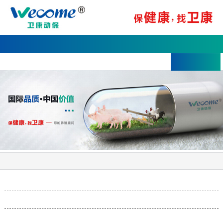
网站首页
关于我们
产品中心
联系我们
首页
>>
新闻动态
>>
行业动态
新闻动态
行业动态
兽药科普
[ 2025-07-14 ]
动物治疗当中复方阿莫西林···
[ 2025-06-24 ]
猪场管理中如何给猪做到合理选···
[ 2025-05-17 ]