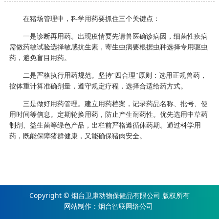
在猪场管理中，科学用药要抓住三个关键点：
一是诊断再用药。出现疫情要先请兽医确诊病因，细菌性疾病
需做药敏试验选择敏感抗生素，寄生虫病要根据虫种选择专用驱虫
药，避免盲目用药。
二是严格执行用药规范。坚持"四合理"原则：选用正规兽药，
按体重计算准确剂量，遵守规定疗程，选择合适给药方式。
三是做好用药管理。建立用药档案，记录药品名称、批号、使
用时间等信息。定期轮换用药，防止产生耐药性。优先选用中草药
制剂、益生菌等绿色产品，出栏前严格遵循休药期。通过科学用
药，既能保障猪群健康，又能确保猪肉安全。
Copyright © 烟台卫康动物保健品有限公司 版权所有
网站制作
：
烟台智联网络公司