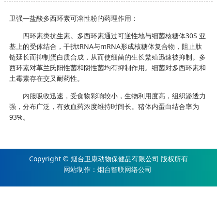
卫强—盐酸多西环素可溶性粉的药理作用：
四环素类抗生素。多西环素通过可逆性地与细菌核糖体30S 亚
基上的受体结合，干扰tRNA与mRNA形成核糖体复合物，阻止肽
链延长而抑制蛋白质合成，从而使细菌的生长繁殖迅速被抑制。多
西环素对革兰氏阳性菌和阴性菌均有抑制作用。细菌对多西环素和
土霉素存在交叉耐药性。
内服吸收迅速，受食物彩响较小，生物利用度高，组织渗透力
强，分布广泛，有效血药浓度维持时间长。猪体内蛋白结合率为
93%。
Copyright © 烟台卫康动物保健品有限公司 版权所有
网站制作
：
烟台智联网络公司