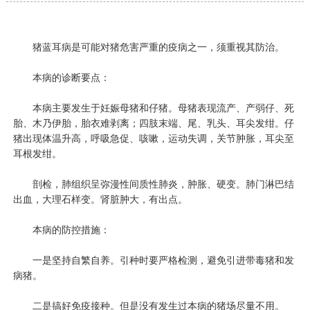
猪蓝耳病是可能对猪危害严重的疫病之一，须重视其防治。
本病的诊断要点：
本病主要发生于妊娠母猪和仔猪。母猪表现流产、产弱仔、死
胎、木乃伊胎，胎衣难剥离；四肢末端、尾、乳头、耳尖发绀。仔
猪出现体温升高，呼吸急促、咳嗽，运动失调，关节肿胀，耳尖至
耳根发绀。
剖检，肺组织呈弥漫性间质性肺炎，肿胀、硬变。肺门淋巴结
出血，大理石样变。肾脏肿大，有出点。
本病的防控措施：
一是坚持自繁自养。引种时要严格检测，避免引进带毒猪和发
病猪。
二是搞好免疫接种。但是没有发生过本病的猪场尽量不用。