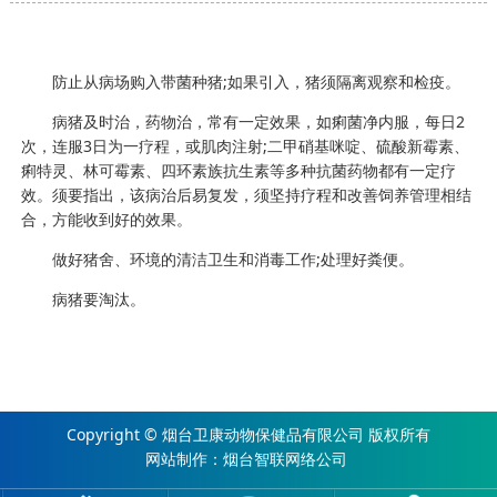
防止从病场购入带菌种猪;如果引入，猪须隔离观察和检疫。
病猪及时治，药物治，常有一定效果，如痢菌净内服，每日2
次，连服3日为一疗程，或肌肉注射;二甲硝基咪啶、硫酸新霉素、
痢特灵、林可霉素、四环素族抗生素等多种抗菌药物都有一定疗
效。须要指出，该病治后易复发，须坚持疗程和改善饲养管理相结
合，方能收到好的效果。
做好猪舍、环境的清洁卫生和消毒工作;处理好粪便。
病猪要淘汰。
Copyright © 烟台卫康动物保健品有限公司 版权所有
网站制作
：
烟台智联网络公司